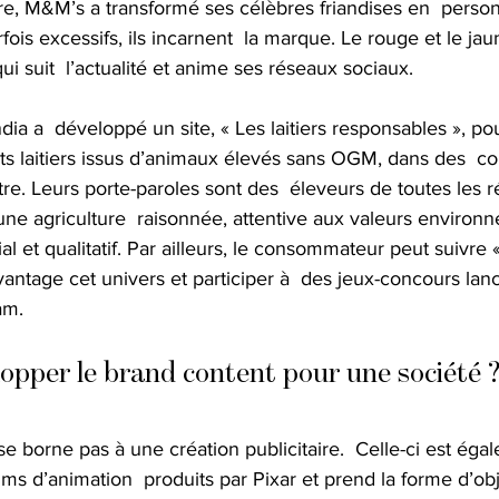
tre, M&M’s a transformé ses célèbres friandises en  perso
rfois excessifs, ils incarnent  la marque. Le rouge et le ja
ui suit  l’actualité et anime ses réseaux sociaux.
a a  développé un site, « Les laitiers responsables », p
s laitiers issus d’animaux élevés sans OGM, dans des  co
être. Leurs porte-paroles sont des  éleveurs de toutes les 
une agriculture  raisonnée, attentive aux valeurs environ
ial et qualitatif. Par ailleurs, le consommateur peut suivre «
vantage cet univers et participer à  des jeux-concours lan
am.
pper le brand content pour une société 
e borne pas à une création publicitaire.  Celle-ci est égal
lms d’animation  produits par Pixar et prend la forme d’obj