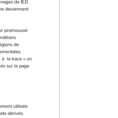
nnages de B.D. 
une deviennent 
our promouvoir 
nditions 
régions de 
nementales. 
 à  la trace » un 
cés sur la page 
?
ement utilisée 
ets dérivés. 