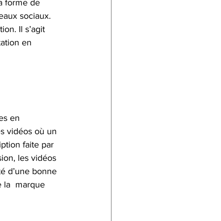
a forme de 
eaux sociaux.  
ion. Il s’agit 
ation en 
es en 
s vidéos où un 
ption faite par 
ion, les vidéos 
ité d’une bonne 
de la  marque 