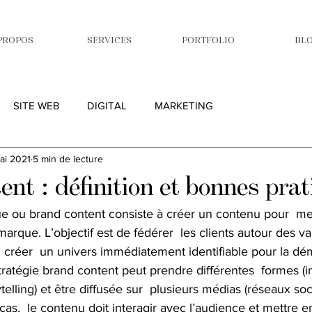
PROPOS
SERVICES
PORTFOLIO
BL
SITE WEB
DIGITAL
MARKETING
ai 2021
5 min de lecture
nt : définition et bonnes pra
 ou brand content consiste à créer un contenu pour  met
arque. L’objectif est de fédérer  les clients autour des va
ui créer  un univers immédiatement identifiable pour la dé
ratégie brand content peut prendre différentes  formes (i
telling) et être diffusée sur  plusieurs médias (réseaux soc
as,  le contenu doit interagir avec l’audience et mettre en