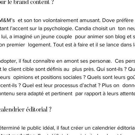
ur le brand content ?
M’s  et son ton volontairement amusant. Dove préfère u
ant l’accent sur la psychologie. Candia choisit un  ton neu
 lui, a imaginé un jeune couple  pour animer son blog et s
on premier  logement. Tout est à faire et il se lance dans 
 adopter, il faut connaître en amont ses personæ.  Ces pe
le client cible sont définis au  plus près. Qui sont-ils ? Qu
leurs  opinions et positions sociales ? Quels sont leurs go
cent-ils ? Quel est leur processus d’achat ? Plus on  donn
ontenu sera adapté et pertinent  par rapport à leurs attent
lendrier éditorial ?
terminé le public idéal, il faut créer un calendrier éditoria