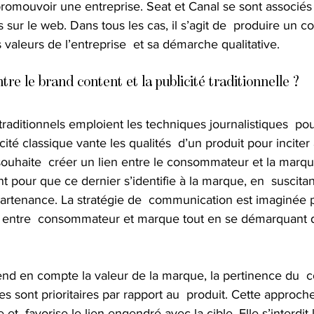
romouvoir une entreprise. Seat et Canal se sont associés 
 sur le web. Dans tous les cas, il s’agit de  produire un 
 valeurs de l’entreprise  et sa démarche qualitative.
tre le brand content et la publicité traditionnelle ?
traditionnels emploient les techniques journalistiques  p
té classique vante les qualités  d’un produit pour inciter 
haite  créer un lien entre le consommateur et la marque.
ent pour que ce dernier s’identifie à la marque, en  suscita
partenance. La stratégie de  communication est imaginée 
 entre  consommateur et marque tout en se démarquant d
nd en compte la valeur de la marque, la pertinence du  c
les sont prioritaires par rapport au  produit. Cette approche
e et  favorise le lien engendré avec la cible. Elle s’interdit