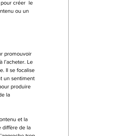
pour créer  le 
contenu ou un 
our promouvoir 
à l’acheter. Le 
 Il se focalise 
nt un sentiment 
pour produire 
e la 
ontenu et la 
 diffère de la 
 l’approche trop  