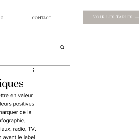
VOIR LES TARIFS
OG
CONTACT
tiques
tre en valeur 
leurs positives 
marquer de la  
nfographie, 
iaux, radio, TV, 
 avant le label  