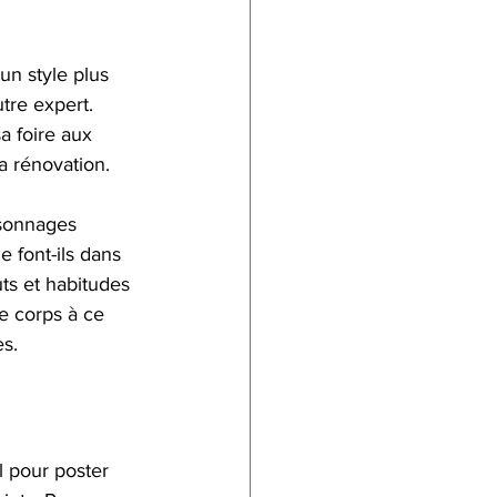
n style plus  
tre expert. 
a foire aux 
la rénovation.
rsonnages 
e font-ils dans 
ûts et habitudes 
e corps à ce 
es.
l pour poster 