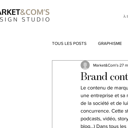
À 
TOUS LES POSTS
GRAPHISME
Market&Com's
27 m
Brand conte
Le contenu de marque
une entreprise et sa m
de la société et de l
concurrence. Cette st
podcasts, vidéo, story
blog…) Dans tous les c